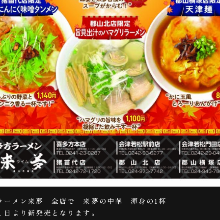
ラーメン来夢 全店で 来夢の中華 渾身の1杯
１日より新発売となります。