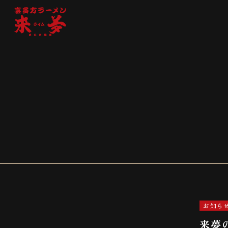
お知ら
来夢