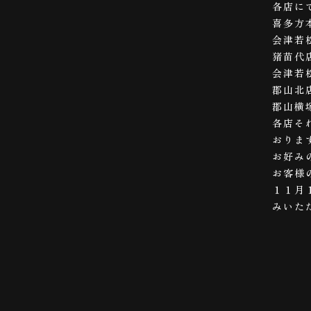
各店に
喜多方
会津若
猪苗代
会津若
郡山北
郡山横
各店そ
おりま
お好み
お客様
１１月
みいた