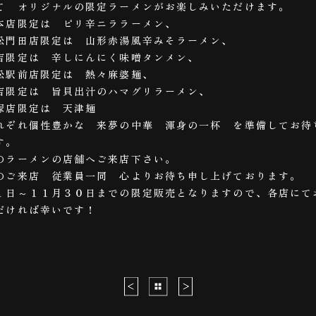
て オリジナルの限定ラーメンがお楽しみいただけます。
本店限定は ピリ辛ニララーメン、
松門田店限定は 山形赤湯風辛みそラーメン、
店限定は 辛しにんにく味噌タンメン、
松駅前店限定は 熱々麻婆麺、
店限定は 旨貝出汁のハマグリラーメン、
塚店限定は 天津麺
れぞれ個性豊かな 来夢の中華 渾身の一杯 を準備してお待
す。
のラーメンの店舗へご来店下さい。
のご来店 従業員一同 心よりお待ち申し上げております。
１日～１１月３０日までの限定販売となりますので、各店にて
だければ幸いです！